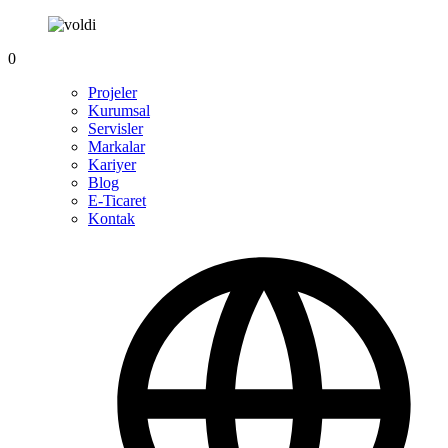
0
Projeler
Kurumsal
Servisler
Markalar
Kariyer
Blog
E-Ticaret
Kontak