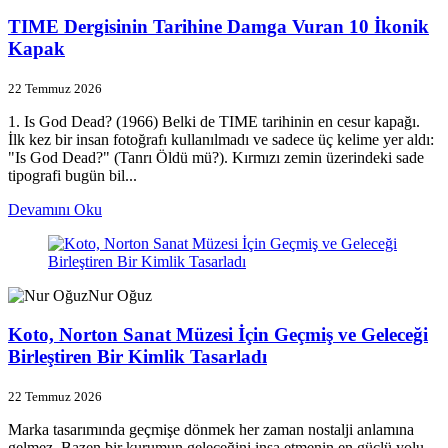
TIME Dergisinin Tarihine Damga Vuran 10 İkonik
Kapak
22 Temmuz 2026
1. Is God Dead? (1966) Belki de TIME tarihinin en cesur kapağı.
İlk kez bir insan fotoğrafı kullanılmadı ve sadece üç kelime yer aldı:
"Is God Dead?" (Tanrı Öldü mü?). Kırmızı zemin üzerindeki sade
tipografi bugün bil...
Devamını Oku
Nur Oğuz
Koto, Norton Sanat Müzesi İçin Geçmiş ve Geleceği
Birleştiren Bir Kimlik Tasarladı
22 Temmuz 2026
Marka tasarımında geçmişe dönmek her zaman nostalji anlamına
gelmez. Bazen bir kurumun geleceğini inşa etmenin en güçlü yolu,