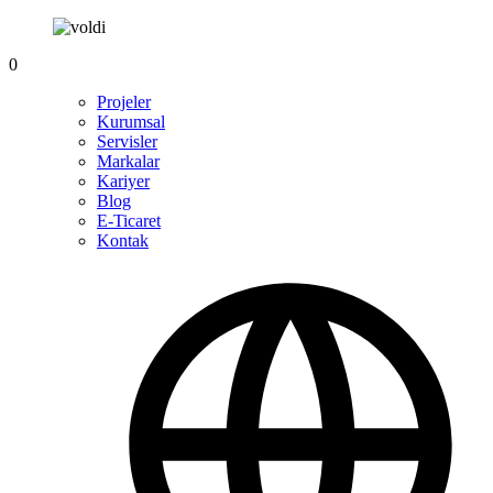
0
Projeler
Kurumsal
Servisler
Markalar
Kariyer
Blog
E-Ticaret
Kontak