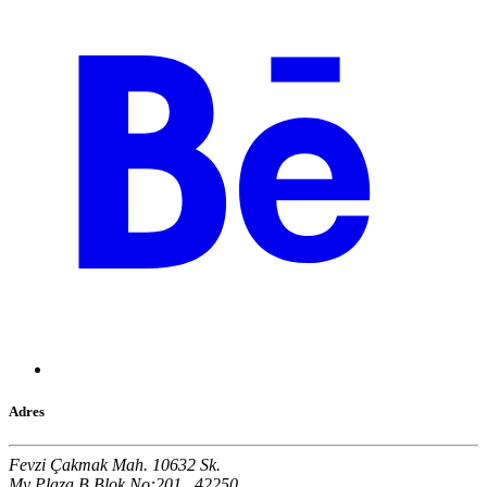
Adres
Fevzi Çakmak Mah. 10632 Sk.
My Plaza B Blok No:201 , 42250