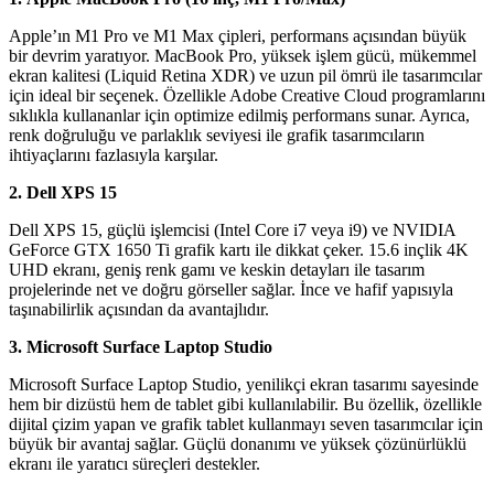
Apple’ın M1 Pro ve M1 Max çipleri, performans açısından büyük
bir devrim yaratıyor. MacBook Pro, yüksek işlem gücü, mükemmel
ekran kalitesi (Liquid Retina XDR) ve uzun pil ömrü ile tasarımcılar
için ideal bir seçenek. Özellikle Adobe Creative Cloud programlarını
sıklıkla kullananlar için optimize edilmiş performans sunar. Ayrıca,
renk doğruluğu ve parlaklık seviyesi ile grafik tasarımcıların
ihtiyaçlarını fazlasıyla karşılar.
2. Dell XPS 15
Dell XPS 15, güçlü işlemcisi (Intel Core i7 veya i9) ve NVIDIA
GeForce GTX 1650 Ti grafik kartı ile dikkat çeker. 15.6 inçlik 4K
UHD ekranı, geniş renk gamı ve keskin detayları ile tasarım
projelerinde net ve doğru görseller sağlar. İnce ve hafif yapısıyla
taşınabilirlik açısından da avantajlıdır.
3. Microsoft Surface Laptop Studio
Microsoft Surface Laptop Studio, yenilikçi ekran tasarımı sayesinde
hem bir dizüstü hem de tablet gibi kullanılabilir. Bu özellik, özellikle
dijital çizim yapan ve grafik tablet kullanmayı seven tasarımcılar için
büyük bir avantaj sağlar. Güçlü donanımı ve yüksek çözünürlüklü
ekranı ile yaratıcı süreçleri destekler.