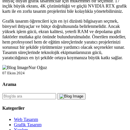
ihtiyaç duyan grafik tasarımcılar için mükemmel bir seçimdir. 17
inçlik büyük ekranı, 4K çözünürlüğü ve güçlü NVIDIA RTX grafik
kartı ile en zorlu tasarım projelerini bile kolaylıkla yönetebilirsiniz.
Grafik tasarım öğrencileri için en iyi dizüstü bilgisayarı seçmek,
bireysel ihtiyaçlar ve bütçe doğrultusunda belirlenmelidir. Ancak
yüksek işlem gücü, ekran kalitesi, yeterli RAM ve depolama gibi
faktörler mutlaka göz önünde bulundurulmalıdır. Önerilen modeller,
hem profesyonel hem de eğitim süreçlerinde yaratıcı projelerinizi
sorunsuz bir şekilde yürütmenize yardımcı olacak seçenekler sunar.
Tasarım süreçlerinde teknolojik ekipmanlarınızın gücü,
yaratıcılığınızı en iyi şekilde ortaya koymanıza büyük katkı sağlar.
Nur Oğuz
07 Ekim 2024
Arama
Kategoriler
Web Tasarım
Grafik Tasarım
Yazılım