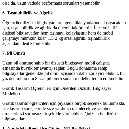
olsa da, uzun vadede performans sorunları yaşanabilir.
6. Taşınabilirlik ve Ağırlık
Öğrenciler dizüstü bilgisayarlarını genellikle yanlarında taşıyacakları
için, taşınabilirlik ve ağırlık da önemli faktörlerdir. İnce ve hafif
dizüstü bilgisayarlar, hem taşımayı kolaylaştırır hem de mobil
çalışmayı mümkün kılar. 1.5-2 kg arası ağırlık, taşınabilirlik
açısından ideal kabul edilir.
7. Pil Ömrü
Uzun pil ömrüne sahip bir dizüstü bilgisayar, mobil çalışma
esnasında büyük bir avantaj sağlar. Güçlü donanıma sahip
bilgisayarlar genellikle pil ömrü açısından daha zorlayıcı olabilir, bu
yüzden minimum 8 saat pil ömrü sunan modeller tercih edilmelidir.
Grafik Tasarım Öğrencileri İçin Önerilen Dizüstü Bilgisayar
Modelleri
Grafik tasarım öğrencileri için piyasada birçok seçenek bulunmakta.
İşte tasarım süreçlerinde size yardımcı olabilecek ve yaratıcı
projelerinizi sorunsuz bir şekilde yürütebileceğiniz en iyi dizüstü
bilgisayarlar:
1. Apple MacBook Pro (16 inç, M1 Pro/Max)