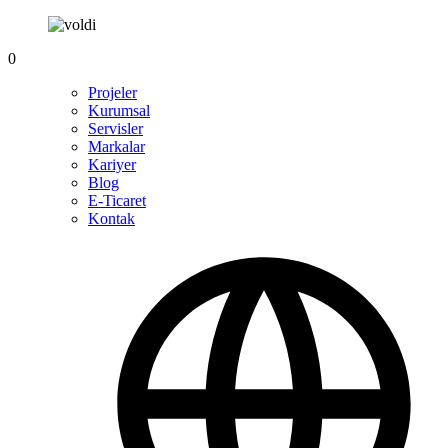
0
Projeler
Kurumsal
Servisler
Markalar
Kariyer
Blog
E-Ticaret
Kontak