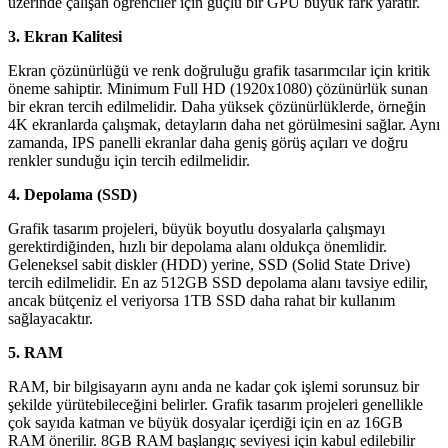
üzerinde çalışan öğrenciler için güçlü bir GPU büyük fark yaratır.
3. Ekran Kalitesi
Ekran çözünürlüğü ve renk doğruluğu grafik tasarımcılar için kritik
öneme sahiptir. Minimum Full HD (1920x1080) çözünürlük sunan
bir ekran tercih edilmelidir. Daha yüksek çözünürlüklerde, örneğin
4K ekranlarda çalışmak, detayların daha net görülmesini sağlar. Aynı
zamanda, IPS panelli ekranlar daha geniş görüş açıları ve doğru
renkler sunduğu için tercih edilmelidir.
4. Depolama (SSD)
Grafik tasarım projeleri, büyük boyutlu dosyalarla çalışmayı
gerektirdiğinden, hızlı bir depolama alanı oldukça önemlidir.
Geleneksel sabit diskler (HDD) yerine, SSD (Solid State Drive)
tercih edilmelidir. En az 512GB SSD depolama alanı tavsiye edilir,
ancak bütçeniz el veriyorsa 1TB SSD daha rahat bir kullanım
sağlayacaktır.
5. RAM
RAM, bir bilgisayarın aynı anda ne kadar çok işlemi sorunsuz bir
şekilde yürütebileceğini belirler. Grafik tasarım projeleri genellikle
çok sayıda katman ve büyük dosyalar içerdiği için en az 16GB
RAM önerilir. 8GB RAM başlangıç seviyesi için kabul edilebilir