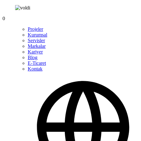
0
Projeler
Kurumsal
Servisler
Markalar
Kariyer
Blog
E-Ticaret
Kontak