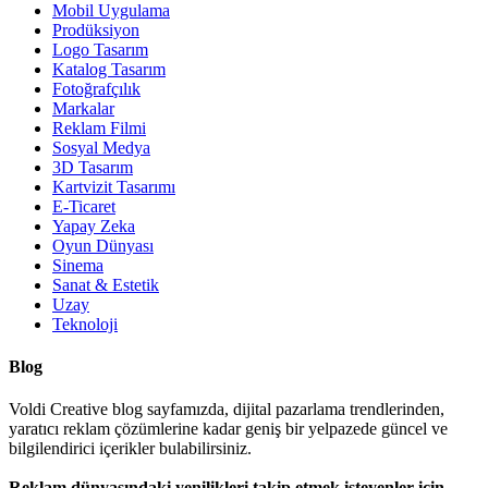
Mobil Uygulama
Prodüksiyon
Logo Tasarım
Katalog Tasarım
Fotoğrafçılık
Markalar
Reklam Filmi
Sosyal Medya
3D Tasarım
Kartvizit Tasarımı
E-Ticaret
Yapay Zeka
Oyun Dünyası
Sinema
Sanat & Estetik
Uzay
Teknoloji
Blog
Voldi Creative blog sayfamızda, dijital pazarlama trendlerinden,
yaratıcı reklam çözümlerine kadar geniş bir yelpazede güncel ve
bilgilendirici içerikler bulabilirsiniz.
Reklam dünyasındaki yenilikleri takip etmek isteyenler için