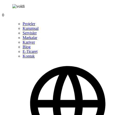
0
Projeler
Kurumsal
Servisler
Markalar
Kariyer
Blog
E-Ticaret
Kontak