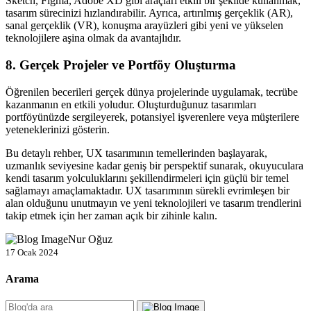
Sketch, Figma, Adobe XD gibi araçları etkili bir şekilde kullanmak,
tasarım sürecinizi hızlandırabilir. Ayrıca, artırılmış gerçeklik (AR),
sanal gerçeklik (VR), konuşma arayüzleri gibi yeni ve yükselen
teknolojilere aşina olmak da avantajlıdır.
8. Gerçek Projeler ve Portföy Oluşturma
Öğrenilen becerileri gerçek dünya projelerinde uygulamak, tecrübe
kazanmanın en etkili yoludur. Oluşturduğunuz tasarımları
portföyünüzde sergileyerek, potansiyel işverenlere veya müşterilere
yeteneklerinizi gösterin.
Bu detaylı rehber, UX tasarımının temellerinden başlayarak,
uzmanlık seviyesine kadar geniş bir perspektif sunarak, okuyuculara
kendi tasarım yolculuklarını şekillendirmeleri için güçlü bir temel
sağlamayı amaçlamaktadır. UX tasarımının sürekli evrimleşen bir
alan olduğunu unutmayın ve yeni teknolojileri ve tasarım trendlerini
takip etmek için her zaman açık bir zihinle kalın.
Nur Oğuz
17 Ocak 2024
Arama