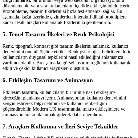
Bilgi mimarisi, bir ürünün veya web sitesinin organizasyonunu
düzenlemenin yanı sıra kullanıcıların içerikle etkileşimini de içerir.
Prototipleme, tasarım fikirlerinizi hızla test etmenizi sağlar. Bu
aşamada, kağıt üzerinde çizimlerden interaktif dijital prototiplere
kadar çeşitli araçları kullanarak fikirlerinizi şekillendirin.
5. Temel Tasarım İlkeleri ve Renk Psikolojisi
Renk, tipografi, kontrast gibi tasarım ilkelerini anlamak, kullanıcı
deneyimini önemli ölçüde etkiler. Renk psikolojisi, belirli renklerin
kullanıcıların duygusal tepkilerini nasıl etkilediğini anlamanıza
yardımcı olabilir. Bu aşamada, görsel tasarımın gücünü kullanarak
etkili ve çekici kullanıcı arayüzleri oluşturun.
6. Etkileşim Tasarımı ve Animasyon
Etkileşim tasarımı, kullanıcıların bir ürünle nasıl etkileşime
gireceğini planlamayı içerir. Animasyonlar, kullanıcı deneyimini
zenginleştirerek bilgi iletimini ve kullanıcı rehberliğini
güçlendirebilir. Modern UX tasarımında, mikro etkileşimlere ve
animasyonlara odaklanmak giderek daha önemlidir.
7. Araçları Kullanma ve İleri Seviye Teknikler