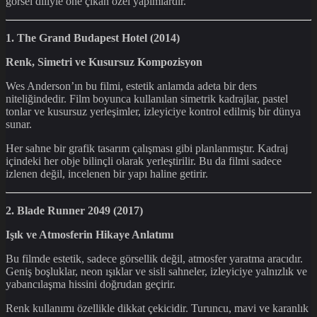
görsel diliyle öne çıkan özel yapımlardır.
1. The Grand Budapest Hotel (2014)
Renk, Simetri ve Kusursuz Kompozisyon
Wes Anderson’ın bu filmi, estetik anlamda adeta bir ders
niteliğindedir. Film boyunca kullanılan simetrik kadrajlar, pastel
tonlar ve kusursuz yerleşimler, izleyiciye kontrol edilmiş bir dünya
sunar.
Her sahne bir grafik tasarım çalışması gibi planlanmıştır. Kadraj
içindeki her obje bilinçli olarak yerleştirilir. Bu da filmi sadece
izlenen değil, incelenen bir yapı haline getirir.
2. Blade Runner 2049 (2017)
Işık ve Atmosferin Hikaye Anlatımı
Bu filmde estetik, sadece görsellik değil, atmosfer yaratma aracıdır.
Geniş boşluklar, neon ışıklar ve sisli sahneler, izleyiciye yalnızlık ve
yabancılaşma hissini doğrudan geçirir.
Renk kullanımı özellikle dikkat çekicidir. Turuncu, mavi ve karanlık