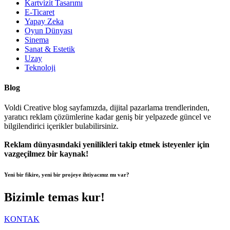
Kartvizit Tasarımı
E-Ticaret
Yapay Zeka
Oyun Dünyası
Sinema
Sanat & Estetik
Uzay
Teknoloji
Blog
Voldi Creative blog sayfamızda, dijital pazarlama trendlerinden,
yaratıcı reklam çözümlerine kadar geniş bir yelpazede güncel ve
bilgilendirici içerikler bulabilirsiniz.
Reklam dünyasındaki yenilikleri takip etmek isteyenler için
vazgeçilmez bir kaynak!
Yeni bir fikire, yeni bir projeye ihtiyacınız mı var?
Bizimle temas kur!
KONTAK