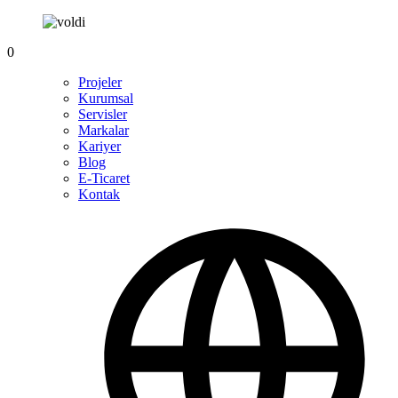
0
Projeler
Kurumsal
Servisler
Markalar
Kariyer
Blog
E-Ticaret
Kontak